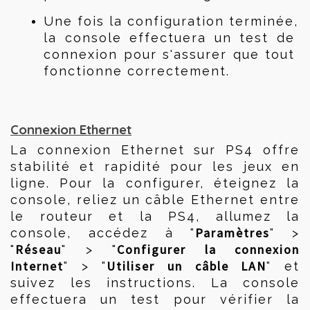
Une fois la configuration terminée, 
la console effectuera un test de 
connexion pour s'assurer que tout 
fonctionne correctement.
Connexion Ethernet
La connexion Ethernet sur PS4 offre 
stabilité et rapidité pour les jeux en 
ligne. Pour la configurer, éteignez la 
console, reliez un câble Ethernet entre 
le routeur et la PS4, allumez la 
Paramètres
console, accédez à "
" > 
Réseau
Configurer la connexion 
"
" > "
Internet
Utiliser un câble LAN
" > "
" et 
suivez les instructions. La console 
effectuera un test pour vérifier la 