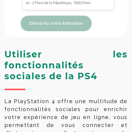
Démarrez votre estimation
Utiliser les
fonctionnalités
sociales de la PS4
La PlayStation 4 offre une multitude de 
fonctionnalités sociales pour enrichir 
votre expérience de jeu en ligne, vous 
permettant de vous connecter et 