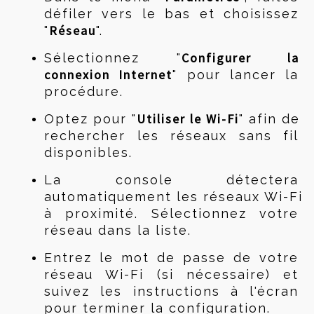
défiler vers le bas et choisissez 
Réseau
"
".
Configurer la 
Sélectionnez "
connexion Internet
" pour lancer la 
procédure.
Utiliser le Wi-Fi
Optez pour "
" afin de 
rechercher les réseaux sans fil 
disponibles.
La console détectera 
automatiquement les réseaux Wi-Fi 
à proximité. Sélectionnez votre 
réseau dans la liste.
Entrez le mot de passe de votre 
réseau Wi-Fi (si nécessaire) et 
suivez les instructions à l'écran 
pour terminer la configuration.