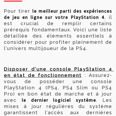
le meilleur parti des expériences 
Pour tirer 
de jeu en ligne sur votre PlayStation 4
, il 
est crucial de remplir certains 
prérequis fondamentaux. Voici une liste 
détaillée des éléments essentiels à 
considérer pour profiter pleinement de 
l'univers multijoueur de la PS4.
Disposer d'une console PlayStation 4 
en état de fonctionnement
 : Assurez-
vous de posséder une console 
PlayStation 4 (PS4, PS4 Slim ou PS4 
Pro) en bon état de marche et à jour 
le dernier logiciel système
avec 
. Les 
mises à jour régulières du système 
garantissent l'accès aux dernières 