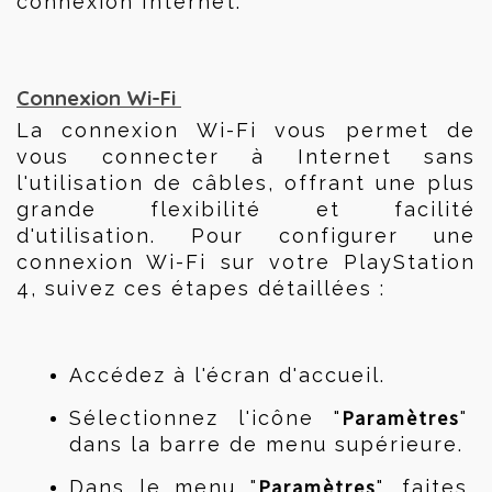
connexion Internet.
Connexion Wi-Fi 
La connexion Wi-Fi vous permet de 
vous connecter à Internet sans 
l'utilisation de câbles, offrant une plus 
grande flexibilité et facilité 
d'utilisation. Pour configurer une 
connexion Wi-Fi sur votre PlayStation 
4, suivez ces étapes détaillées :
Accédez à l'écran d'accueil.
Paramètres
Sélectionnez l'icône "
" 
dans la barre de menu supérieure.
Paramètres
Dans le menu "
", faites 