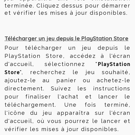
terminée. Cliquez dessus pour démarrer 
et vérifier les mises à jour disponibles.
Télécharger un jeu depuis le PlayStation Store
Pour télécharger un jeu depuis le 
PlayStation Store, accédez à l'écran 
PlayStation 
d'accueil, sélectionnez "
Store
", recherchez le jeu souhaité, 
ajoutez-le au panier ou achetez-le 
directement. Suivez les instructions 
pour finaliser l'achat et lancer le 
téléchargement. Une fois terminé, 
l'icône du jeu apparaîtra sur l'écran 
d'accueil, où vous pourrez le lancer et 
vérifier les mises à jour disponibles.