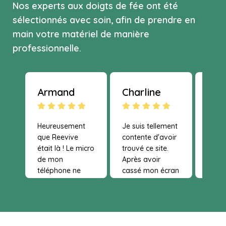
Nos experts aux doigts de fée ont été
sélectionnés avec soin, afin de prendre en
main votre matériel de manière
professionnelle.
Armand
Charline
AB
Heureusement
Je suis tellement
que Reevive
contente d'avoir
était là ! Le micro
trouvé ce site.
de mon
Après avoir
téléphone ne
cassé mon écran
fonctionnait plus,
3 fois au cours
ils m'ont aiguillé
des six derniers
pour régler ce
mois, j'avais
problème. Je
vraiment besoin