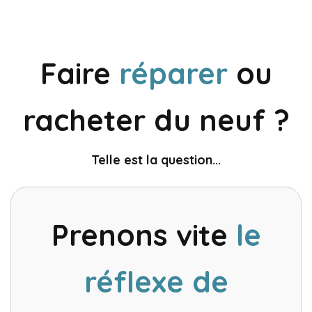
recommande
d'une plateforme
vivement !
de confiance
pour économiser
de l'argent. Merci
Faire
réparer
Reevive !
ou
racheter du neuf ?
Telle est la question...
Prenons vite
le
réflexe de